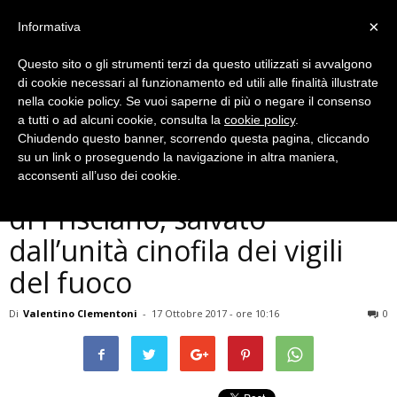
×
Informativa
Questo sito o gli strumenti terzi da questo utilizzati si avvalgono
di cookie necessari al funzionamento ed utili alle finalità illustrate
nella cookie policy. Se vuoi saperne di più o negare il consenso
a tutti o ad alcuni cookie, consulta la
cookie policy
.
Chiudendo questo banner, scorrendo questa pagina, cliccando
Cronaca
su un link o proseguendo la navigazione in altra maniera,
Terni, 91 sparisce nella zona
acconsenti all’uso dei cookie.
di Prisciano, salvato
dall’unità cinofila dei vigili
del fuoco
Di
Valentino Clementoni
-
17 Ottobre 2017 - ore 10:16
0