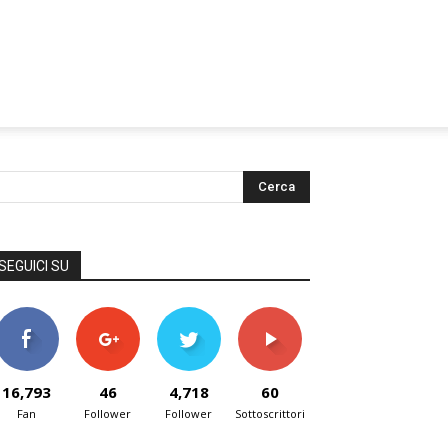
SEGUICI SU
16,793
46
4,718
60
Fan
Follower
Follower
Sottoscrittori