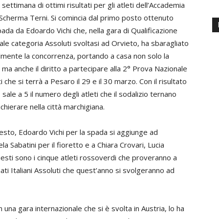
 settimana di ottimi risultati per gli atleti dell’Accademia
Scherma Terni. Si comincia dal primo posto ottenuto
pada da Edoardo Vichi che, nella gara di Qualificazione
le categoria Assoluti svoltasi ad Orvieto, ha sbaragliato
lmente la concorrenza, portando a casa non solo la
a ma anche il diritto a partecipare alla 2° Prova Nazionale
i che si terrà a Pesaro il 29 e il 30 marzo. Con il risultato
i, sale a 5 il numero degli atleti che il sodalizio ternano
chierare nella città marchigiana.
esto, Edoardo Vichi per la spada si aggiunge ad
a Sabatini per il fioretto e a Chiara Crovari, Lucia
uesti sono i cinque atleti rossoverdi che proveranno a
nati Italiani Assoluti che quest’anno si svolgeranno ad
una gara internazionale che si è svolta in Austria, lo ha