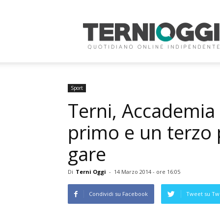
Terni
Oggi
Sport
Terni, Accademia
primo e un terzo 
gare
Di
Terni Oggi
-
14 Marzo 2014 - ore 16:05
Condividi su Facebook
Tweet su Twi