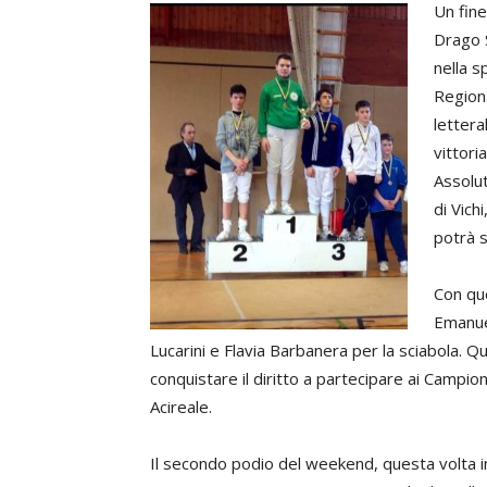
Un fine
Drago 
nella s
Regiona
lettera
vittori
Assolut
di Vich
potrà s
Con qu
Emanuel
Lucarini e Flavia Barbanera per la sciabola. Q
conquistare il diritto a partecipare ai Campio
Acireale.
Il secondo podio del weekend, questa volta in 