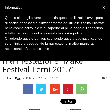
×
Informativa
Questo sito o gli strumenti terzi da questo utilizzati si avvalgono
di cookie necessari al funzionamento ed utili alle finalità illustrate
nella cookie policy. Se vuoi saperne di più o negare il consenso
a tutti o ad alcuni cookie, consulta la
cookie policy
.
Chiudendo questo banner, scorrendo questa pagina, cliccando
Musica e Spettacoli
su un link o proseguendo la navigazione in altra maniera,
Terni, al Caos il 28 marzo la
acconsenti all’uso dei cookie.
manifestazione ”Maker
Festival Terni 2015”
Di
Terni Oggi
-
10 Marzo 2015 - ore 13:09
0