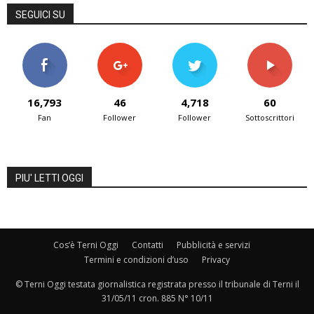
SEGUICI SU
16,793
46
4,718
60
Fan
Follower
Follower
Sottoscrittori
PIU' LETTI OGGI
Cos’è Terni Oggi
Contatti
Pubblicità e servizi
Termini e condizioni d’uso
Privacy
© Terni Oggi testata giornalistica registrata presso il tribunale di Terni il
31/05/11 cron. 885 N° 10/11