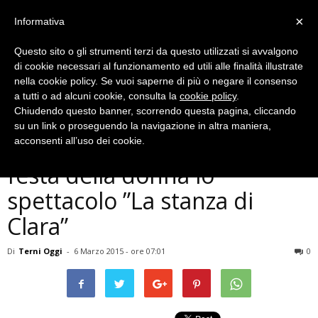
×
Informativa
Questo sito o gli strumenti terzi da questo utilizzati si avvalgono
di cookie necessari al funzionamento ed utili alle finalità illustrate
nella cookie policy. Se vuoi saperne di più o negare il consenso
a tutti o ad alcuni cookie, consulta la
cookie policy
.
Chiudendo questo banner, scorrendo questa pagina, cliccando
Musica e Spettacoli
su un link o proseguendo la navigazione in altra maniera,
Terni, Araba Fenice: per la
acconsenti all’uso dei cookie.
festa della donna lo
spettacolo ”La stanza di
Clara”
Di
Terni Oggi
-
6 Marzo 2015 - ore 07:01
0