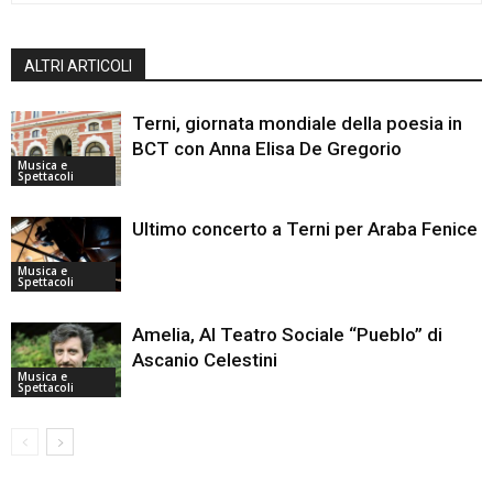
ALTRI ARTICOLI
Terni, giornata mondiale della poesia in
BCT con Anna Elisa De Gregorio
Musica e
Spettacoli
Ultimo concerto a Terni per Araba Fenice
Musica e
Spettacoli
Amelia, Al Teatro Sociale “Pueblo” di
Ascanio Celestini
Musica e
Spettacoli