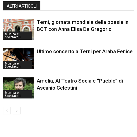
ALTRI ARTICOLI
Terni, giornata mondiale della poesia in
BCT con Anna Elisa De Gregorio
Musica e
Spettacoli
Ultimo concerto a Terni per Araba Fenice
Musica e
Spettacoli
Amelia, Al Teatro Sociale “Pueblo” di
Ascanio Celestini
Musica e
Spettacoli