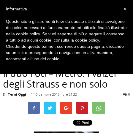
×
Informativa
Questo sito o gli strumenti terzi da questo utilizzati si avvalgono
di cookie necessari al funzionamento ed utili alle finalità illustrate
nella cookie policy. Se vuoi saperne di più o negare il consenso
a tutti o ad alcuni cookie, consulta la
cookie policy
.
Chiudendo questo banner, scorrendo questa pagina, cliccando
Musica e Spettacoli
su un link o proseguendo la navigazione in altra maniera,
Terni, Araba Fenice presenta
acconsenti all’uso dei cookie.
il duo Foti – Metro: i valzer
degli Strauss e non solo
Di
Terni Oggi
-
14 Dicembre 2016 - ore 21:22
0