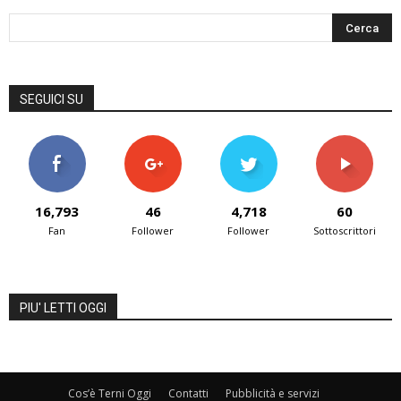
SEGUICI SU
16,793
46
4,718
60
Fan
Follower
Follower
Sottoscrittori
PIU' LETTI OGGI
Cos’è Terni Oggi
Contatti
Pubblicità e servizi