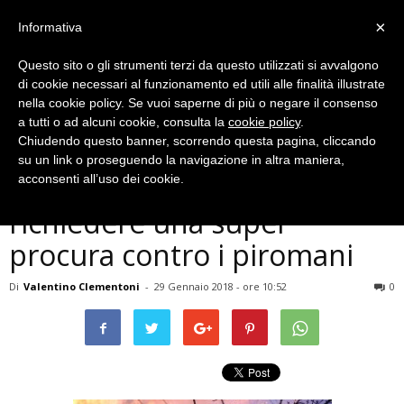
×
Informativa
Questo sito o gli strumenti terzi da questo utilizzati si avvalgono
di cookie necessari al funzionamento ed utili alle finalità illustrate
nella cookie policy. Se vuoi saperne di più o negare il consenso
a tutti o ad alcuni cookie, consulta la
cookie policy
.
Chiudendo questo banner, scorrendo questa pagina, cliccando
Cronaca
su un link o proseguendo la navigazione in altra maniera,
Terni, associazioni unite per
acconsenti all’uso dei cookie.
richiedere una super
procura contro i piromani
Di
Valentino Clementoni
-
29 Gennaio 2018 - ore 10:52
0