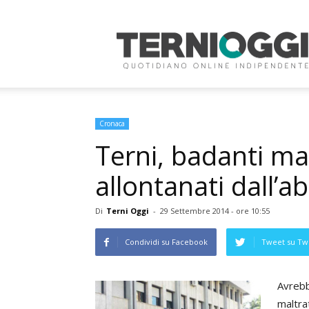
Terni
Oggi
Cronaca
Terni, badanti ma
allontanati dall’a
Di
Terni Oggi
-
29 Settembre 2014 - ore 10:55
Condividi su Facebook
Tweet su Twi
Avrebb
maltra