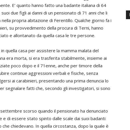
mente. E’ quanto hanno fatto una badante italiana di 64
i suoi due figli ai danni di un pensionato di 71 anni che li
nella propria abitazione di Ferentillo. Qualche giorno fa i
nieri, su provvedimento della procura di Terni, hanno
iato e allontanato da quella casa le tre persone.
 in quella casa per assistere la mamma malata del
a era morta, si era trasferita stabilmente, insieme ai
iniziate poco dopo e il 71enne, anche per timore della
ubire continue aggressioni verbali e fisiche, senza
volgersi ai carabinieri, presentando una prima denuncia lo
per segnalare fatti che, secondo gli investigatori, si sono
10 settembre scorso quando il pensionato ha denunciato
 e di essere stato spinto dalle scale dai suoi badanti:
o che chiedevano. In quella circostanza, dopo la quale è