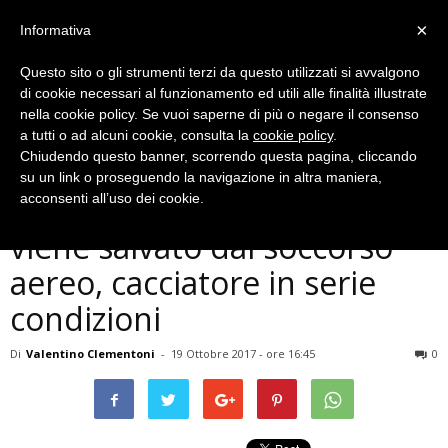
×
Informativa
Questo sito o gli strumenti terzi da questo utilizzati si avvalgono
di cookie necessari al funzionamento ed utili alle finalità illustrate
nella cookie policy. Se vuoi saperne di più o negare il consenso
a tutti o ad alcuni cookie, consulta la
cookie policy
.
Chiudendo questo banner, scorrendo questa pagina, cliccando
Cronaca
su un link o proseguendo la navigazione in altra maniera,
Terni, cade in un dirupo e
acconsenti all’uso dei cookie.
viene salvato dal soccorso
aereo, cacciatore in serie
condizioni
Di
Valentino Clementoni
-
19 Ottobre 2017 - ore 16:45
0