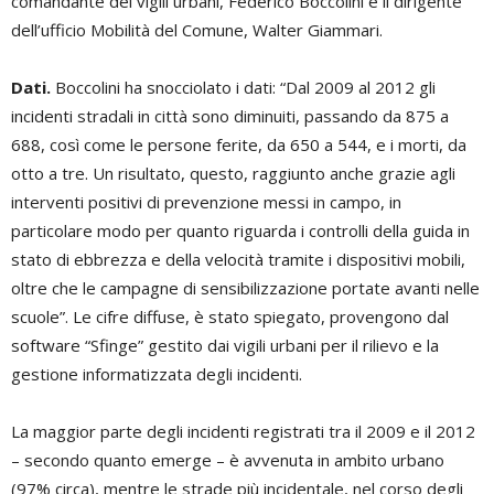
comandante dei vigili urbani, Federico Boccolini e il dirigente
dell’ufficio Mobilità del Comune, Walter Giammari.
Dati.
Boccolini ha snocciolato i dati: “Dal 2009 al 2012 gli
incidenti stradali in città sono diminuiti, passando da 875 a
688, così come le persone ferite, da 650 a 544, e i morti, da
otto a tre. Un risultato, questo, raggiunto anche grazie agli
interventi positivi di prevenzione messi in campo, in
particolare modo per quanto riguarda i controlli della guida in
stato di ebbrezza e della velocità tramite i dispositivi mobili,
oltre che le campagne di sensibilizzazione portate avanti nelle
scuole”. Le cifre diffuse, è stato spiegato, provengono dal
software “Sfinge” gestito dai vigili urbani per il rilievo e la
gestione informatizzata degli incidenti.
La maggior parte degli incidenti registrati tra il 2009 e il 2012
– secondo quanto emerge – è avvenuta in ambito urbano
(97% circa), mentre le strade più incidentale, nel corso degli