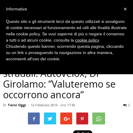
×
Informativa
Questo sito o gli strumenti terzi da questo utilizzati si avvalgono
di cookie necessari al funzionamento ed utili alle finalità illustrate
nella cookie policy. Se vuoi saperne di più o negare il consenso
a tutti o ad alcuni cookie, consulta la
cookie policy
.
Chiudendo questo banner, scorrendo questa pagina, cliccando
Cronaca
su un link o proseguendo la navigazione in altra maniera,
Terni, calano gli incidenti
acconsenti all’uso dei cookie.
stradali. Autovelox, Di
Girolamo: ”Valuteremo se
occorrono ancora”
Di
Terni Oggi
-
12 Febbraio 2013 - ore 17:43
2