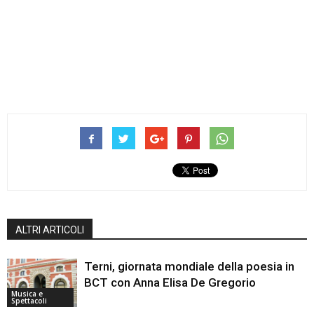
ALTRI ARTICOLI
Terni, giornata mondiale della poesia in
BCT con Anna Elisa De Gregorio
Musica e
Spettacoli