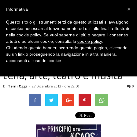
×
Informativa
Questo sito o gli strumenti terzi da questo utilizzati si avvalgono
di cookie necessari al funzionamento ed utili alle finalità illustrate
nella cookie policy. Se vuoi saperne di più o negare il consenso
a tutti o ad alcuni cookie, consulta la
cookie policy
.
Chiudendo questo banner, scorrendo questa pagina, cliccando
Musica e Spettacoli
su un link o proseguendo la navigazione in altra maniera,
Terni, Capodanno al Caos:
acconsenti all’uso dei cookie.
cena, arte, teatro e musica
Di
Terni Oggi
-
27 Dicembre 2013 - ore 22:50
0