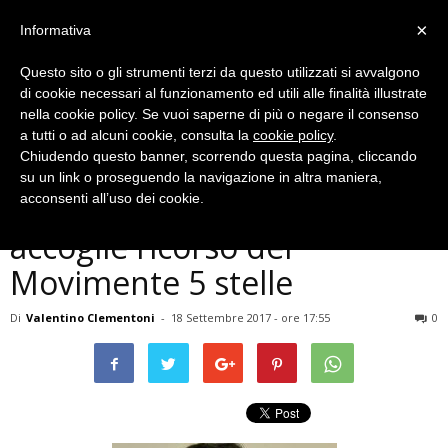
×
Informativa
Questo sito o gli strumenti terzi da questo utilizzati si avvalgono
di cookie necessari al funzionamento ed utili alle finalità illustrate
nella cookie policy. Se vuoi saperne di più o negare il consenso
a tutti o ad alcuni cookie, consulta la
cookie policy
.
Chiudendo questo banner, scorrendo questa pagina, cliccando
Politica
su un link o proseguendo la navigazione in altra maniera,
Terni, caso mense: L’anac
acconsenti all’uso dei cookie.
accoglie ricorso del
Movimente 5 stelle
Di
Valentino Clementoni
-
18 Settembre 2017 - ore 17:55
0