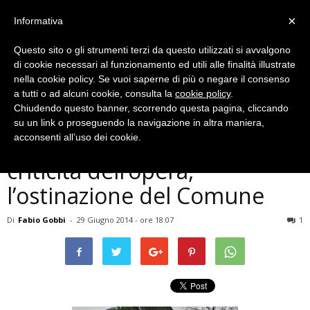
×
Informativa
Questo sito o gli strumenti terzi da questo utilizzati si avvalgono
di cookie necessari al funzionamento ed utili alle finalità illustrate
nella cookie policy. Se vuoi saperne di più o negare il consenso
a tutti o ad alcuni cookie, consulta la
cookie policy
.
Chiudendo questo banner, scorrendo questa pagina, cliccando
Cronaca
su un link o proseguendo la navigazione in altra maniera,
Terni, cavalcavia Cospea: le
acconsenti all’uso dei cookie.
criticità dell’opera,
l’ostinazione del Comune
Di
Fabio Gobbi
-
29 Giugno 2014 - ore 18:07
1