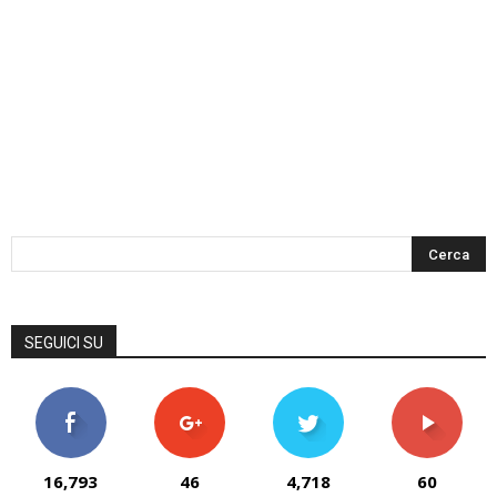
SEGUICI SU
16,793
46
4,718
60