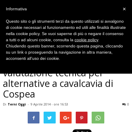
×
Informativa
Questo sito o gli strumenti terzi da questo utilizzati si avvalgono
di cookie necessari al funzionamento ed utili alle finalità illustrate
nella cookie policy. Se vuoi saperne di più o negare il consenso
a tutti o ad alcuni cookie, consulta la
cookie policy
.
Chiudendo questo banner, scorrendo questa pagina, cliccando
Cronaca
su un link o proseguendo la navigazione in altra maniera,
Terni, la Giunta avvia
acconsenti all’uso dei cookie.
valutazione tecnica per
alternative a cavalcavia di
Cospea
Di
Terni Oggi
-
9 Aprile 2014 - ore 16:53
0