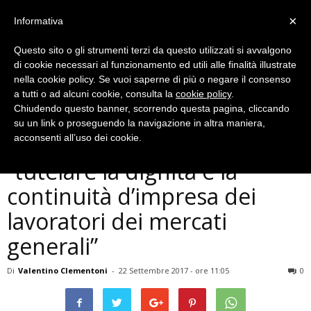
×
Informativa
Questo sito o gli strumenti terzi da questo utilizzati si avvalgono
di cookie necessari al funzionamento ed utili alle finalità illustrate
nella cookie policy. Se vuoi saperne di più o negare il consenso
a tutti o ad alcuni cookie, consulta la
cookie policy
.
Chiudendo questo banner, scorrendo questa pagina, cliccando
Politica
su un link o proseguendo la navigazione in altra maniera,
Terni, confcommercio:
acconsenti all’uso dei cookie.
“tutelare la dignità e la
continuità d’impresa dei
lavoratori dei mercati
generali”
Di
Valentino Clementoni
-
22 Settembre 2017 - ore 11:05
0