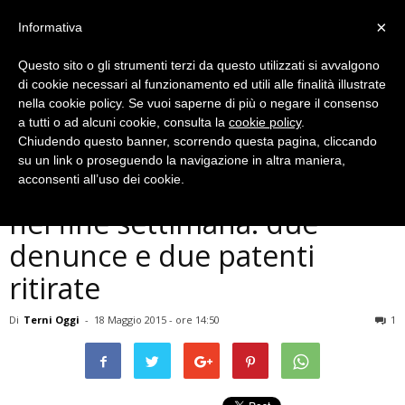
×
Informativa
Questo sito o gli strumenti terzi da questo utilizzati si avvalgono
di cookie necessari al funzionamento ed utili alle finalità illustrate
nella cookie policy. Se vuoi saperne di più o negare il consenso
a tutti o ad alcuni cookie, consulta la
cookie policy
.
Chiudendo questo banner, scorrendo questa pagina, cliccando
Cronaca
su un link o proseguendo la navigazione in altra maniera,
Terni, controlli municipale
acconsenti all’uso dei cookie.
nel fine settimana: due
denunce e due patenti
ritirate
Di
Terni Oggi
-
18 Maggio 2015 - ore 14:50
1