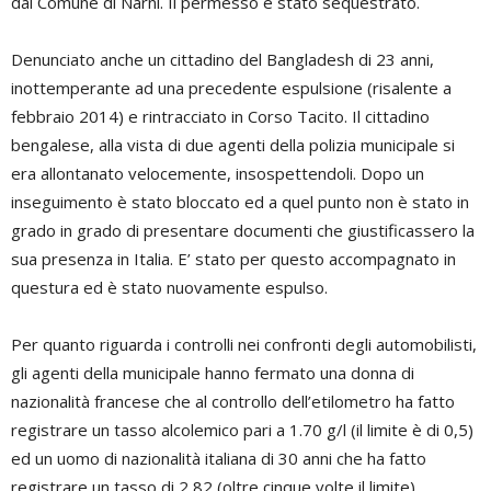
dal Comune di Narni. Il permesso è stato sequestrato.
Denunciato anche un cittadino del Bangladesh di 23 anni,
inottemperante ad una precedente espulsione (risalente a
febbraio 2014) e rintracciato in Corso Tacito. Il cittadino
bengalese, alla vista di due agenti della polizia municipale si
era allontanato velocemente, insospettendoli. Dopo un
inseguimento è stato bloccato ed a quel punto non è stato in
grado in grado di presentare documenti che giustificassero la
sua presenza in Italia. E’ stato per questo accompagnato in
questura ed è stato nuovamente espulso.
Per quanto riguarda i controlli nei confronti degli automobilisti,
gli agenti della municipale hanno fermato una donna di
nazionalità francese che al controllo dell’etilometro ha fatto
registrare un tasso alcolemico pari a 1.70 g/l (il limite è di 0,5)
ed un uomo di nazionalità italiana di 30 anni che ha fatto
registrare un tasso di 2,82 (oltre cinque volte il limite).