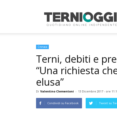
Terni
Oggi
Cronaca
Terni, debiti e pre
“Una richiesta ch
elusa”
Di
Valentino Clementoni
-
13 Dicembre 2017 - ore 11:
Condividi su Facebook
Tweet su Twi