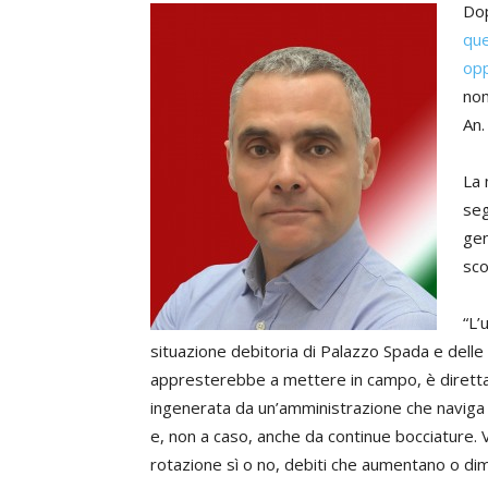
Do
que
opp
nom
An.
La 
seg
gen
sco
“L’
situazione debitoria di Palazzo Spada e delle e
appresterebbe a mettere in campo, è dirett
ingenerata da un’amministrazione che naviga a 
e, non a caso, anche da continue bocciature. V
rotazione sì o no, debiti che aumentano o dim