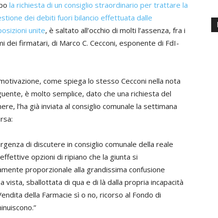
po
la richiesta di un consiglio straordinario per trattare la
stione dei debiti fuori bilancio effettuata dalle
osizioni unite
, è saltato all’occhio di molti l’assenza, fra i
i dei firmatari, di Marco C. Cecconi, esponente di FdI-
motivazione, come spiega lo stesso Cecconi nella nota
uente, è molto semplice, dato che una richiesta del
ere, l’ha già inviata al consiglio comunale la settimana
rsa:
urgenza di discutere in consiglio comunale della reale
ffettive opzioni di ripiano che la giunta si
amente proporzionale alla grandissima confusione
vista, sballottata di qua e di là dalla propria incapacità
endita della Farmacie sì o no, ricorso al Fondo di
inuiscono.”