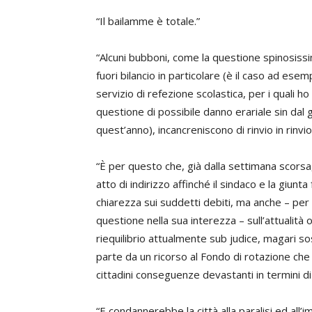
“Il bailamme è totale.”
“Alcuni bubboni, come la questione spinosissim
fuori bilancio in particolare (è il caso ad esempi
servizio di refezione scolastica, per i quali h
questione di possibile danno erariale sin dal 
quest’anno), incancreniscono di rinvio in rinvio
“È per questo che, già dalla settimana scors
atto di indirizzo affinché il sindaco e la giunt
chiarezza sui suddetti debiti, ma anche – per 
questione nella sua interezza – sull’attualità
riequilibrio attualmente sub judice, magari sost
parte da un ricorso al Fondo di rotazione ch
cittadini conseguenze devastanti in termini di
“E condannerebbe la città alla paralisi ed all’i