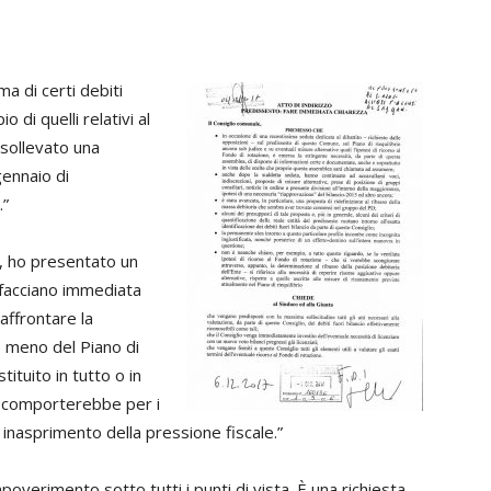
a di certi debiti
o di quelli relativi al
o sollevato una
gennaio di
.”
a, ho presentato un
a facciano immediata
affrontare la
 o meno del Piano di
ituito in tutto o in
e comporterebbe per i
 inasprimento della pressione fiscale.”
mpoverimento sotto tutti i punti di vista. È una richiesta