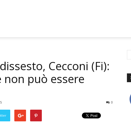
dissesto, Cecconi (Fi):
e non può essere
15
0
tter