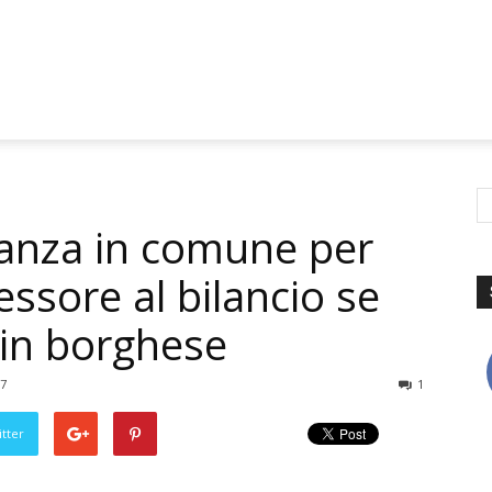
nanza in comune per
essore al bilancio se
 in borghese
07
1
tter