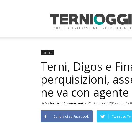
Terni
Oggi
Politica
Terni, Digos e Fi
perquisizioni, ass
ne va con agente
Di
Valentino Clementoni
-
21 Dicembre 2017 - ore 17:
Condividi su Facebook
Tweet su Twi