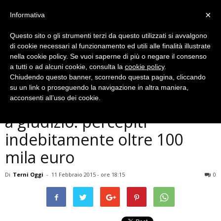
×
Informativa
Questo sito o gli strumenti terzi da questo utilizzati si avvalgono
di cookie necessari al funzionamento ed utili alle finalità illustrate
nella cookie policy. Se vuoi saperne di più o negare il consenso
a tutti o ad alcuni cookie, consulta la
cookie policy
.
Chiudendo questo banner, scorrendo questa pagina, cliccando
Cronaca
su un link o proseguendo la navigazione in altra maniera,
Terni, due falsi ciechi rinviati
acconsenti all’uso dei cookie.
a giudizio: percepiti
indebitamente oltre 100
mila euro
Di
Terni Oggi
-
11 Febbraio 2015 - ore 18:15
0