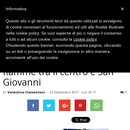
×
Informativa
Questo sito o gli strumenti terzi da questo utilizzati si avvalgono
di cookie necessari al funzionamento ed utili alle finalità illustrate
nella cookie policy. Se vuoi saperne di più o negare il consenso
a tutti o ad alcuni cookie, consulta la
cookie policy
.
Chiudendo questo banner, scorrendo questa pagina, cliccando
Cronaca
su un link o proseguendo la navigazione in altra maniera,
Terni, due macchine in
acconsenti all’uso dei cookie.
fiamme tra il centro e San
Giovanni
Di
Valentino Clementoni
-
25 Settembre 2017 - ore 10:17
0