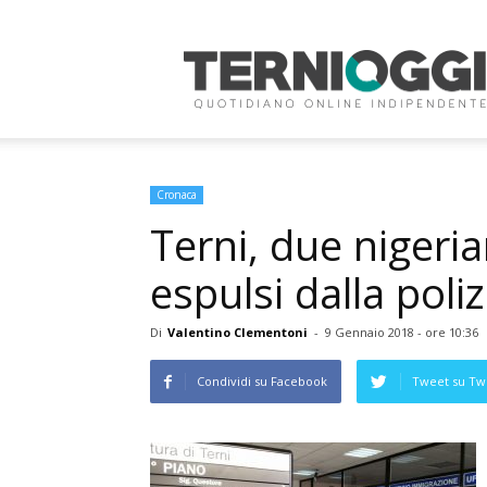
Terni
Oggi
Cronaca
Terni, due nigeria
espulsi dalla poliz
Di
Valentino Clementoni
-
9 Gennaio 2018 - ore 10:36
Condividi su Facebook
Tweet su Twi