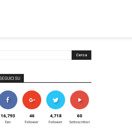
SEGUICI SU
16,793
46
4,718
60
Fan
Follower
Follower
Sottoscrittori