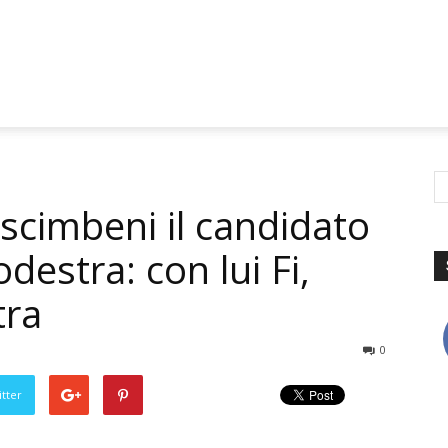
escimbeni il candidato
destra: con lui Fi,
tra
0
tter