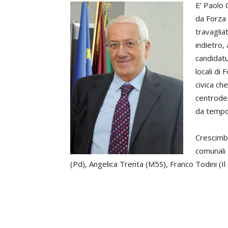
E’ Paolo 
da Forza 
travaglia
indietro,
candidatu
locali di
civica ch
centrode
da tempo 
Crescimbe
comunali 
(Pd), Angelica Trenta (M5S), Franco Todini (Il