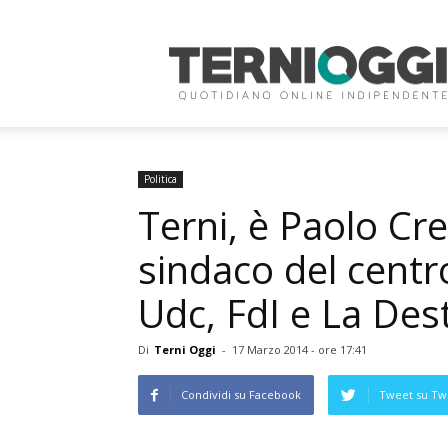
Terni
Oggi
Politica
Terni, è Paolo Cr
sindaco del centro
Udc, FdI e La Des
Di
Terni Oggi
-
17 Marzo 2014 - ore 17:41
Condividi su Facebook
Tweet su Twi