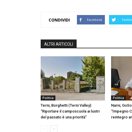
CONDIVIDI
Facebook
Twitte
ALTRI ARTICOLI
Politica
Politica
Terni, Borghetti (Terni Valley):
Narni, GoSo
“Riportare il camposcuola ai lustri
“Impegno C
del passato è una priorità”
reintegro a