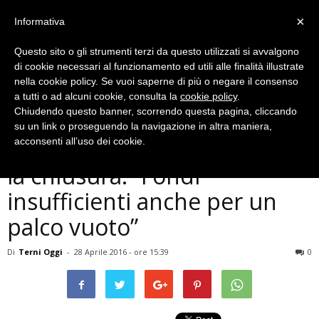
×
Informativa
Questo sito o gli strumenti terzi da questo utilizzati si avvalgono
di cookie necessari al funzionamento ed utili alle finalità illustrate
nella cookie policy. Se vuoi saperne di più o negare il consenso
a tutti o ad alcuni cookie, consulta la
cookie policy
.
Chiudendo questo banner, scorrendo questa pagina, cliccando
Musica e Spettacoli
su un link o proseguendo la navigazione in altra maniera,
Terni, Ephebia Festival verso
acconsenti all’uso dei cookie.
la chiusura: “Fondi
insufficienti anche per un
palco vuoto”
Di
Terni Oggi
-
28 Aprile 2016 - ore 15:39
0