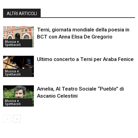
ALTRI ARTICOLI
Terni, giornata mondiale della poesia in
BCT con Anna Elisa De Gregorio
Musica e
Spettacoli
Ultimo concerto a Terni per Araba Fenice
Musica e
Spettacoli
Amelia, Al Teatro Sociale “Pueblo” di
Ascanio Celestini
Musica e
Spettacoli