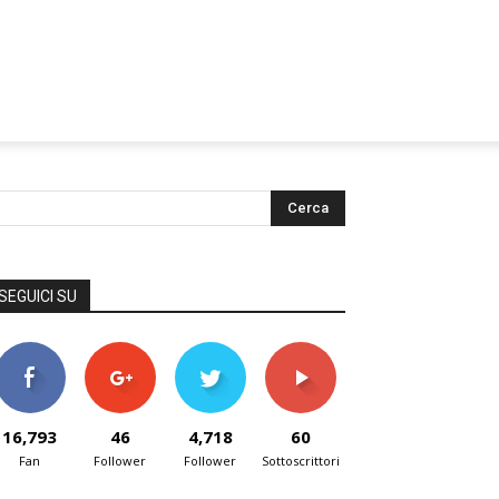
SEGUICI SU
16,793
46
4,718
60
Fan
Follower
Follower
Sottoscrittori