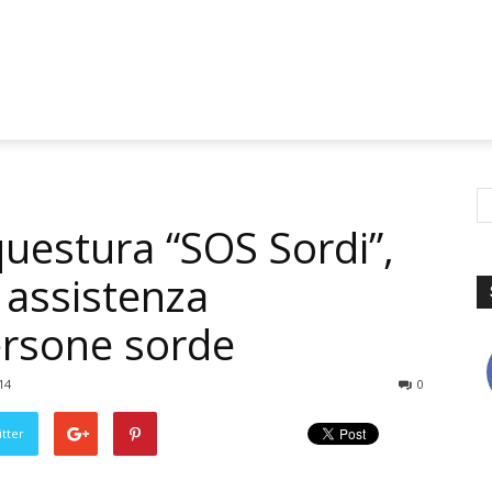
questura “SOS Sordi”,
 assistenza
ersone sorde
14
0
tter