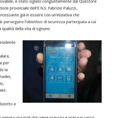
innovabile, è stato siglato congiuntamente dal Questore
ne provinciale dell’E.N.S. Fabrizio Paluzzi,
incessante già in essere con un’iniziativa che
à: perseguire l’obiettivo di sicurezza partecipata a cui
a qualità della vita di ognuno.
residente
alara,
ra per
do la
tadini,
io,
let.
liziotto e
 genera una mail che viene ricevuta e presa in carico