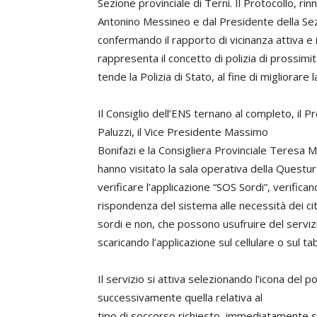
Sezione provinciale di Terni. Il Protocollo, r
Antonino Messineo e dal Presidente della Sezio
confermando il rapporto di vicinanza attiva e 
rappresenta il concetto di polizia di prossimit
tende la Polizia di Stato, al fine di migliorare l
Il Consiglio dell’ENS ternano al completo, il P
Paluzzi, il Vice Presidente Massimo
Bonifazi e la Consigliera Provinciale Teresa M
hanno visitato la sala operativa della Questu
verificare l’applicazione “SOS Sordi”, verifican
rispondenza del sistema alle necessità dei cit
sordi e non, che possono usufruire del serviz
scaricando l’applicazione sul cellulare o sul tab
Il servizio si attiva selezionando l’icona del po
successivamente quella relativa al
tipo di soccorso richiesto, immediatamente si