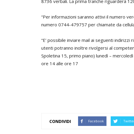
8736 verbali. La prima tranche riguarderà 120
“Per informazioni saranno attivi il numero ve
numero 0744-479757 per chiamate da cellulare,
“E’ possibile inviare mail ai seguenti indirizzi
r
utenti potranno inoltre rivolgersi al competen
Spoletina 15, primo piano) lunedì – mercoledì 
ore 14 alle ore 17
CONDIVIDI
Facebook
Twitte