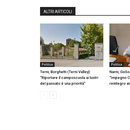
ALTRI ARTICOLI
Politica
Politica
Terni, Borghetti (Terni Valley):
Narni, GoSo
“Riportare il camposcuola ai lustri
“Impegno C
del passato è una priorità”
reintegro a