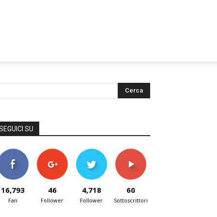
SEGUICI SU
16,793
46
4,718
60
Fan
Follower
Follower
Sottoscrittori