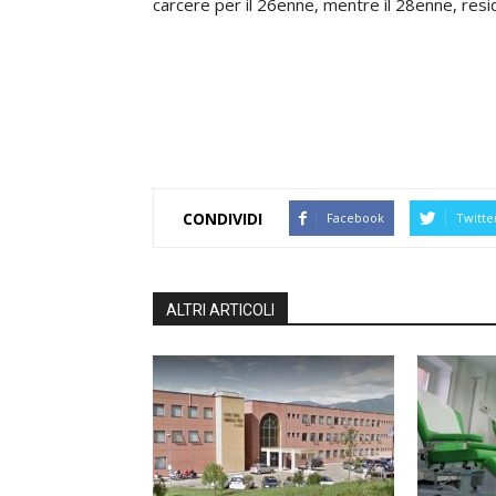
carcere per il 26enne, mentre il 28enne, resid
CONDIVIDI
Facebook
Twitte
ALTRI ARTICOLI