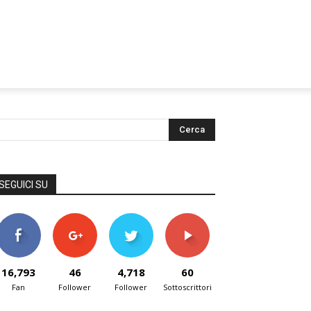
SEGUICI SU
16,793
46
4,718
60
Fan
Follower
Follower
Sottoscrittori