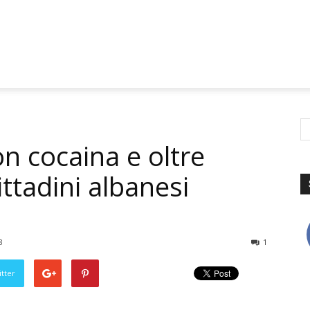
on cocaina e oltre
ttadini albanesi
8
1
tter