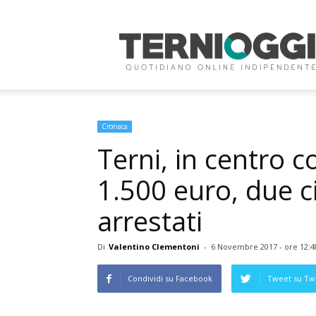
Terni
Oggi
Cronaca
Terni, in centro c
1.500 euro, due ci
arrestati
Di
Valentino Clementoni
-
6 Novembre 2017 - ore 12:4
Condividi su Facebook
Tweet su Twi