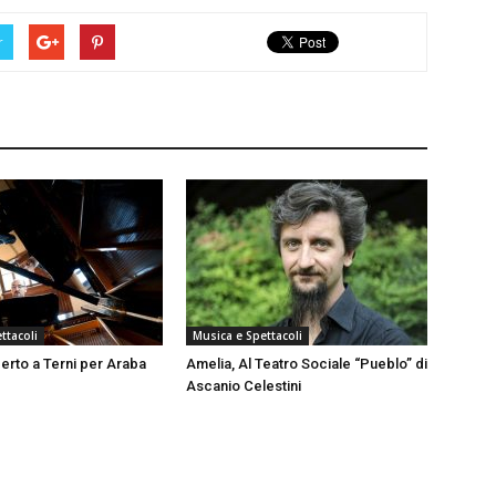
r
ttacoli
Musica e Spettacoli
erto a Terni per Araba
Amelia, Al Teatro Sociale “Pueblo” di
Ascanio Celestini