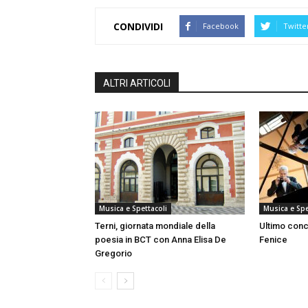
CONDIVIDI
Facebook
Twitte
ALTRI ARTICOLI
Musica e Spettacoli
Musica e Spe
Terni, giornata mondiale della
Ultimo conc
poesia in BCT con Anna Elisa De
Fenice
Gregorio