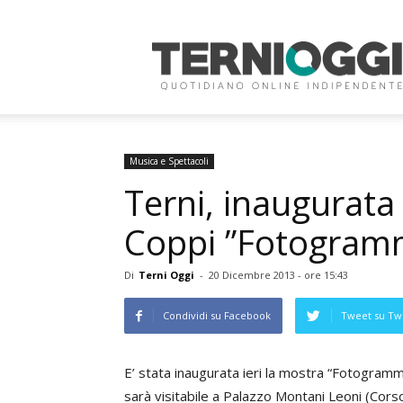
Terni
Oggi
Musica e Spettacoli
Terni, inaugurata
Coppi ”Fotogramm
Di
Terni Oggi
-
20 Dicembre 2013 - ore 15:43
Condividi su Facebook
Tweet su Twi
E’ stata inaugurata ieri la mostra “Fotogrammi
sarà visitabile a Palazzo Montani Leoni (Corso 