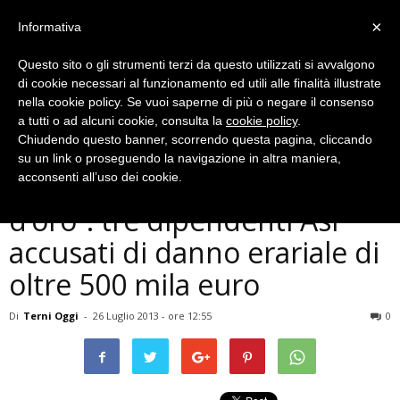
×
Informativa
Questo sito o gli strumenti terzi da questo utilizzati si avvalgono
di cookie necessari al funzionamento ed utili alle finalità illustrate
nella cookie policy. Se vuoi saperne di più o negare il consenso
a tutti o ad alcuni cookie, consulta la
cookie policy
.
Chiudendo questo banner, scorrendo questa pagina, cliccando
Cronaca
su un link o proseguendo la navigazione in altra maniera,
Terni, inchiesta ”protesi
acconsenti all’uso dei cookie.
d’oro”: tre dipendenti Asl
accusati di danno erariale di
oltre 500 mila euro
Di
Terni Oggi
-
26 Luglio 2013 - ore 12:55
0