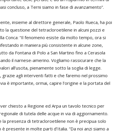
asi concluso, a Terni siamo in fase di avanzamento”.
dente, insieme al direttore generale, Paolo Rueca, ha poi
to la questione del tetracloroetilene in alcuni pozzi e
lla Conca: “Il fenomeno esiste da molto tempo, ora si
ifestando in maniera più consistente in alcune zone,
utto da Fontana di Polo a San Martino fino a Cerasola
sando il narnese-amerino. Vogliamo rassicurare che la
lori all’uscita, pienamente sotto la soglia di legge.
a, grazie agli interventi fatti e che faremo nel prossimo
avia è importante, ormai, capire l’origine e la portata del
aver chiesto a Regione ed Arpa un tavolo tecnico per
 regionale di tutela delle acque in via di aggiornamento.
e la presenza di tetracloroetilene non è precipua solo
presente in molte parti d’Italia. “Da noi anzi siamo a