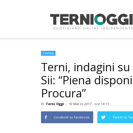
Terni
Oggi
Cronaca
Terni, indagini s
Sii: “Piena disponi
Procura”
Di
Terni Oggi
-
10 Marzo 2017 - ore 14:11
Condividi su Facebook
Tweet su Twi