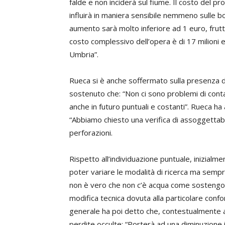
falde e non inciderà sul fiume. Il costo del p
influirà in maniera sensibile nemmeno sulle boll
aumento sarà molto inferiore ad 1 euro, frutto 
costo complessivo dell’opera è di 17 milioni 
Umbria”.
Rueca si è anche soffermato sulla presenza di
sostenuto che: “Non ci sono problemi di con
anche in futuro puntuali e costanti”. Rueca ha 
“Abbiamo chiesto una verifica di assoggettab
perforazioni.
Rispetto all’individuazione puntuale, inizialmen
poter variare le modalità di ricerca ma sempre 
non è vero che non c’è acqua come sostengon
modifica tecnica dovuta alla particolare confo
generale ha poi detto che, contestualmente al
perdite occulte: “Porterà ad una diminuzione 