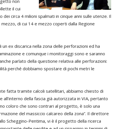
rogetto non
ette il cui
dei circa 4 milioni spalmati in cinque anni sulle utenze. Il
e mezzo, di cui 14 e mezzo coperti dalla Regione
 un ex discarica nella zona delle perforazioni ed ha
taminazione e comunque i monitoraggi sono e saranno
anche parlato della questione relativa alle perforazioni:
ilità perché dobbiamo spostare di pochi metri le
te fatta tramite calcoli satellitari, abbiamo chiesto di
all’interno della fascia già autorizzata in VIA, pertanto
o coloro che sono contrari al progetto, è solo una
rmazione del massiccio calcareo della zona”. Il direttore
lo Scheggino-Pentima, vi è il progetto della ricerca
importante delle perdite e ad un risparmio in termini di