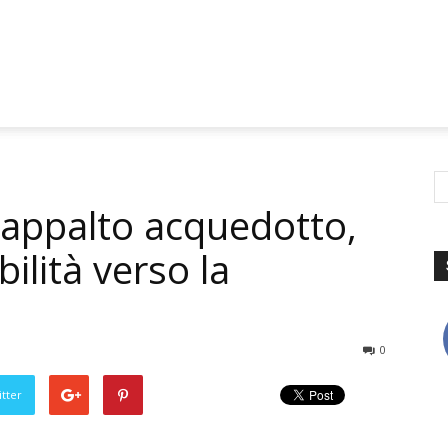
u appalto acquedotto,
bilità verso la
0
tter