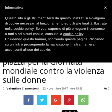
×
Informativa
Questo sito o gli strumenti terzi da questo utilizzati si avvalgono
di cookie necessari al funzionamento ed utili alle finalità illustrate
nella cookie policy. Se vuoi saperne di più o negare il consenso
a tutti o ad alcuni cookie, consulta la
cookie policy
.
Chiudendo questo banner, scorrendo questa pagina, cliccando
Cronaca
su un link o proseguendo la navigazione in altra maniera,
Terni, la Polizia di Stato in
acconsenti all’uso dei cookie.
piazza per la Giornata
mondiale contro la violenza
sulle donne
Di
Valentino Clementoni
-
22 Novembre 2017 - ore 15:43
0