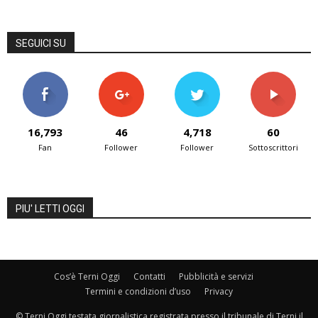
SEGUICI SU
16,793
46
4,718
60
Fan
Follower
Follower
Sottoscrittori
PIU' LETTI OGGI
Cos’è Terni Oggi
Contatti
Pubblicità e servizi
Termini e condizioni d’uso
Privacy
© Terni Oggi testata giornalistica registrata presso il tribunale di Terni il