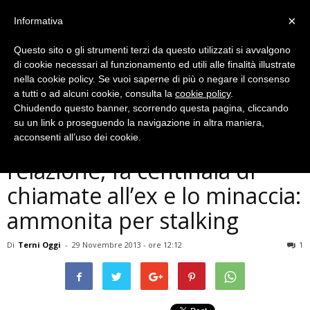
×
Informativa
Questo sito o gli strumenti terzi da questo utilizzati si avvalgono
di cookie necessari al funzionamento ed utili alle finalità illustrate
nella cookie policy. Se vuoi saperne di più o negare il consenso
a tutti o ad alcuni cookie, consulta la
cookie policy
.
Chiudendo questo banner, scorrendo questa pagina, cliccando
Cronaca
su un link o proseguendo la navigazione in altra maniera,
Terni, lasciata dopo breve
acconsenti all’uso dei cookie.
relazione, fa centinaia di
chiamate all’ex e lo minaccia:
ammonita per stalking
Di
Terni Oggi
-
29 Novembre 2013 - ore 12:12
1