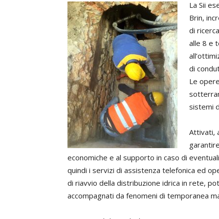
La Sii es
Brin, in
di ricerc
alle 8 e 
all’ottim
di condut
Le opere
sotterra
sistemi d
Attivati,
garantire
economiche e al supporto in caso di eventual
quindi i servizi di assistenza telefonica ed op
di riavvio della distribuzione idrica in rete, p
accompagnati da fenomeni di temporanea manc