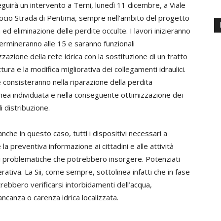
eguirà un intervento a Terni, lunedì 11 dicembre, a Viale
crocio Strada di Pentima, sempre nell’ambito del progetto
a ed eliminazione delle perdite occulte. I lavori inizieranno
termineranno alle 15 e saranno funzionali
izzazione della rete idrica con la sostituzione di un tratto
tura e la modifica migliorativa dei collegamenti idraulici.
 consisteranno nella riparazione della perdita
nea individuata e nella conseguente ottimizzazione dei
i distribuzione.
 anche in questo caso, tutti i dispositivi necessari a
 la preventiva informazione ai cittadini e alle attività
i problematiche che potrebbero insorgere. Potenziati
erativa. La Sii, come sempre, sottolinea infatti che in fase
otrebbero verificarsi intorbidamenti dell’acqua,
anza o carenza idrica localizzata.