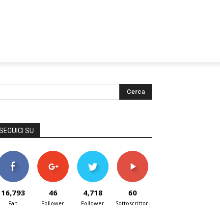
SEGUICI SU
16,793
46
4,718
60
Fan
Follower
Follower
Sottoscrittori