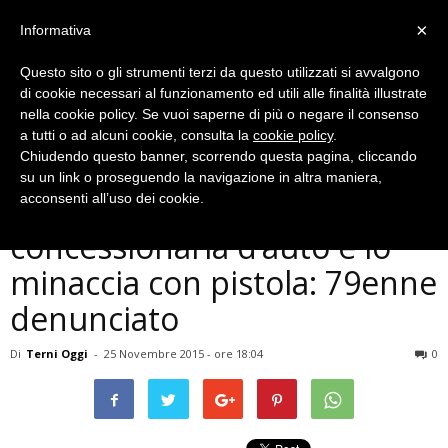
×
Informativa
Questo sito o gli strumenti terzi da questo utilizzati si avvalgono
di cookie necessari al funzionamento ed utili alle finalità illustrate
nella cookie policy. Se vuoi saperne di più o negare il consenso
a tutti o ad alcuni cookie, consulta la
cookie policy
.
Chiudendo questo banner, scorrendo questa pagina, cliccando
Cronaca
su un link o proseguendo la navigazione in altra maniera,
Terni, litiga con titolare
acconsenti all’uso dei cookie.
concessionaria d’auto e lo
minaccia con pistola: 79enne
denunciato
Di
Terni Oggi
-
25 Novembre 2015 - ore 18:04
0