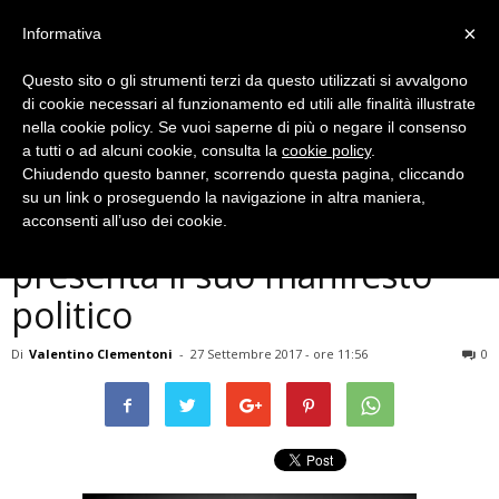
×
Informativa
Questo sito o gli strumenti terzi da questo utilizzati si avvalgono
di cookie necessari al funzionamento ed utili alle finalità illustrate
nella cookie policy. Se vuoi saperne di più o negare il consenso
a tutti o ad alcuni cookie, consulta la
cookie policy
.
Chiudendo questo banner, scorrendo questa pagina, cliccando
Politica
su un link o proseguendo la navigazione in altra maniera,
Terni, l’unione civica ternana
acconsenti all’uso dei cookie.
presenta il suo manifesto
politico
Di
Valentino Clementoni
-
27 Settembre 2017 - ore 11:56
0