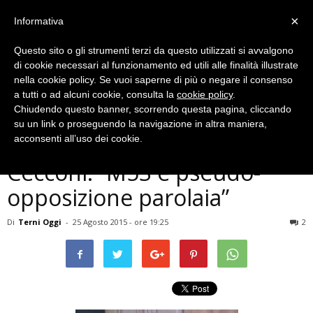
×
Informativa
Questo sito o gli strumenti terzi da questo utilizzati si avvalgono
di cookie necessari al funzionamento ed utili alle finalità illustrate
nella cookie policy. Se vuoi saperne di più o negare il consenso
a tutti o ad alcuni cookie, consulta la
cookie policy
.
Chiudendo questo banner, scorrendo questa pagina, cliccando
Politica
su un link o proseguendo la navigazione in altra maniera,
Terni, Mafia Capitale,
acconsenti all’uso dei cookie.
Cecconi: “M5S è pseudo-
opposizione parolaia”
Di
Terni Oggi
-
25 Agosto 2015 - ore 19:25
2