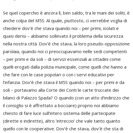
Se quel coperchio è ancora lì, ben saldo, tra le mani dei soliti, è
anche colpa del M5S. Al quale, piuttosto, ci verrebbe voglia di
chiedere dov’è che stava quando noi – per primi, isolati e
quasi derisi – abbiamo sollevato il problema della sicurezza
nella nostra città. Dov’è che stava, la loro pseudo-opposizione
parolaia, quando noi ci preoccupavamo nelle sedi competenti
– per primi e da soli – di servizi essenziali ai cittadini come
quelli erogati dalla polizia municipale, come quelli che hanno a
che fare con le case popolari o con i servi educativi per
l’infanzia. Dov’è che stava il M5S quando noi – per primi e da
soli – portavamo alla Corte dei Conti le carte truccate dei
bilanci di Palazzo Spada? O quando (con un atto d’indirizzo che
il consiglio si è affrettato a bocciare) proprio noi abbiamo
chiesto di fare luce sull’intero sistema delle partecipate
(dirette e indirette), altro ‘intreccio’ che vale tanto quanto
quello con le cooperative. Dov’è che stava, dov’è che sta di