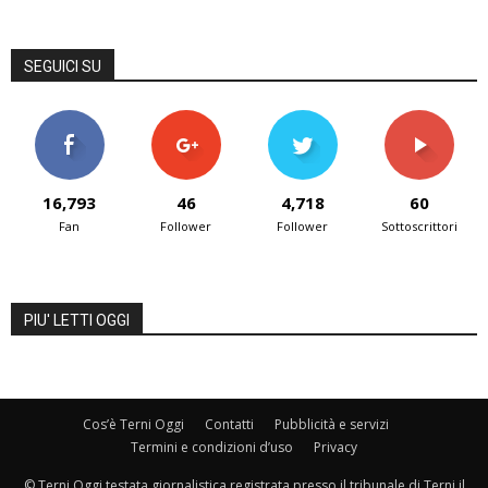
SEGUICI SU
16,793
46
4,718
60
Fan
Follower
Follower
Sottoscrittori
PIU' LETTI OGGI
Cos’è Terni Oggi
Contatti
Pubblicità e servizi
Termini e condizioni d’uso
Privacy
© Terni Oggi testata giornalistica registrata presso il tribunale di Terni il