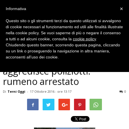
×
Informativa
Questo sito o gli strumenti terzi da questo utilizzati si avvalgono
di cookie necessari al funzionamento ed utili alle finalità illustrate
nella cookie policy. Se vuoi saperne di più o negare il consenso
a tutti o ad alcuni cookie, consulta la
cookie policy
.
Chiudendo questo banner, scorrendo questa pagina, cliccando
Cronaca
su un link o proseguendo la navigazione in altra maniera,
Terni, maltratta la moglie e
acconsenti all’uso dei cookie.
aggredisce poliziotti:
rumeno arrestato
Di
Terni Oggi
-
17 Ottobre 2016 - ore 13:17
0