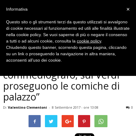
×
Informativa
Questo sito o gli strumenti terzi da questo utilizzati si avvalgono
di cookie necessari al funzionamento ed utili alle finalità illustrate
nella cookie policy. Se vuoi saperne di più o negare il consenso
a tutti o ad alcuni cookie, consulta la
cookie policy
.
Chiudendo questo banner, scorrendo questa pagina, cliccando
Politica
su un link o proseguendo la navigazione in altra maniera,
Terni, Melasecche: “Corradi
acconsenti all’uso dei cookie.
commediografo, sul Verdi
proseguono le comiche di
palazzo”
Di
Valentino Clementoni
-
8 Settembre 2017 - ore 13:08
0