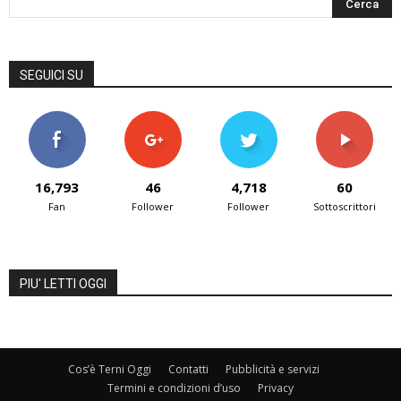
SEGUICI SU
16,793
46
4,718
60
Fan
Follower
Follower
Sottoscrittori
PIU' LETTI OGGI
Cos’è Terni Oggi
Contatti
Pubblicità e servizi
Termini e condizioni d’uso
Privacy