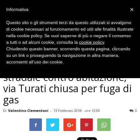
×
Informativa
Questo sito o gli strumenti terzi da questo utilizzati si avvalgono
di cookie necessari al funzionamento ed utili alle finalità illustrate
nella cookie policy. Se vuoi saperne di più o negare il consenso
a tutti o ad alcuni cookie, consulta la
cookie policy
.
Chiudendo questo banner, scorrendo questa pagina, cliccando
Cronaca
su un link o proseguendo la navigazione in altra maniera,
Terni, mezzo per la pulizia
acconsenti all’uso dei cookie.
stradale contro abitazione,
via Turati chiusa per fuga di
gas
Di
Valentino Clementoni
-
13 Febbraio 2018 - ore 13:00
0