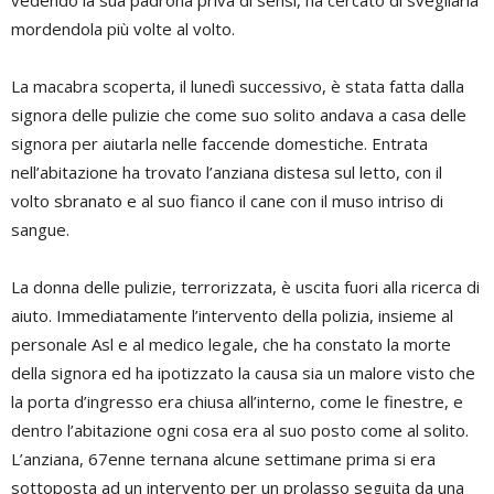
vedendo la sua padrona priva di sensi, ha cercato di svegliarla
mordendola più volte al volto.
La macabra scoperta, il lunedì successivo, è stata fatta dalla
signora delle pulizie che come suo solito andava a casa delle
signora per aiutarla nelle faccende domestiche. Entrata
nell’abitazione ha trovato l’anziana distesa sul letto, con il
volto sbranato e al suo fianco il cane con il muso intriso di
sangue.
La donna delle pulizie, terrorizzata, è uscita fuori alla ricerca di
aiuto. Immediatamente l’intervento della polizia, insieme al
personale Asl e al medico legale, che ha constato la morte
della signora ed ha ipotizzato la causa sia un malore visto che
la porta d’ingresso era chiusa all’interno, come le finestre, e
dentro l’abitazione ogni cosa era al suo posto come al solito.
L’anziana, 67enne ternana alcune settimane prima si era
sottoposta ad un intervento per un prolasso seguita da una