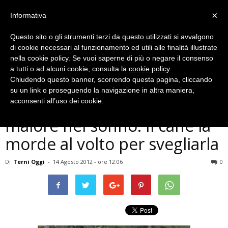
×
Informativa
Questo sito o gli strumenti terzi da questo utilizzati si avvalgono
di cookie necessari al funzionamento ed utili alle finalità illustrate
nella cookie policy. Se vuoi saperne di più o negare il consenso
a tutti o ad alcuni cookie, consulta la
cookie policy
.
Chiudendo questo banner, scorrendo questa pagina, cliccando
Cronaca
su un link o proseguendo la navigazione in altra maniera,
Terni, muore donna colta da
acconsenti all’uso dei cookie.
malore nel sonno. Il cane la
morde al volto per svegliarla
Di
Terni Oggi
-
14 Agosto 2012 - ore 12:06
0