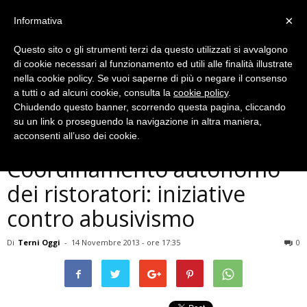
×
Informativa
Questo sito o gli strumenti terzi da questo utilizzati si avvalgono
di cookie necessari al funzionamento ed utili alle finalità illustrate
nella cookie policy. Se vuoi saperne di più o negare il consenso
a tutti o ad alcuni cookie, consulta la
cookie policy
.
Chiudendo questo banner, scorrendo questa pagina, cliccando
Cronaca
su un link o proseguendo la navigazione in altra maniera,
Terni, nasce associazione di
acconsenti all’uso dei cookie.
Coordinamento autonomo
dei ristoratori: iniziative
contro abusivismo
Di
Terni Oggi
-
14 Novembre 2013 - ore 17:35
0