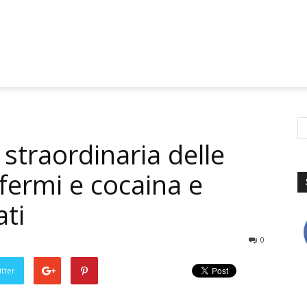
 straordinaria delle
2 fermi e cocaina e
ti
0
tter