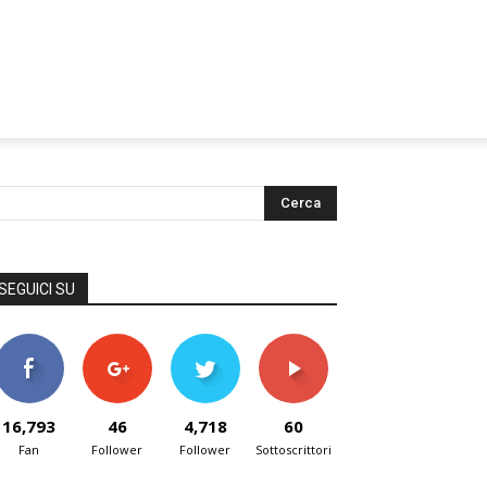
SEGUICI SU
16,793
46
4,718
60
Fan
Follower
Follower
Sottoscrittori