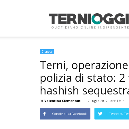
Terni
Oggi
Cronaca
Terni, operazione
polizia di stato: 
hashish sequestra
Di
Valentino Clementoni
-
17 Luglio 2017 - ore 17:14
Condividi su Facebook
Tweet su Twi