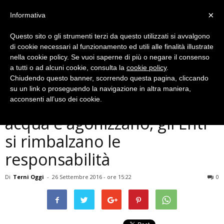
×
Informativa
Questo sito o gli strumenti terzi da questo utilizzati si avvalgono
di cookie necessari al funzionamento ed utili alle finalità illustrate
nella cookie policy. Se vuoi saperne di più o negare il consenso
a tutti o ad alcuni cookie, consulta la
cookie policy
.
Chiudendo questo banner, scorrendo questa pagina, cliccando
Cronaca
su un link o proseguendo la navigazione in altra maniera,
Terni, pesci restano senza
acconsenti all’uso dei cookie.
acqua e agonizzano, gli Enti
si rimbalzano le
responsabilità
Di
Terni Oggi
-
26 Settembre 2016 - ore 15:22
0