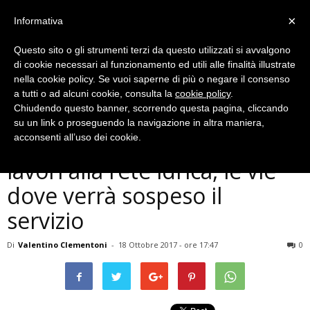
×
Informativa
Questo sito o gli strumenti terzi da questo utilizzati si avvalgono
di cookie necessari al funzionamento ed utili alle finalità illustrate
nella cookie policy. Se vuoi saperne di più o negare il consenso
a tutti o ad alcuni cookie, consulta la
cookie policy
.
Chiudendo questo banner, scorrendo questa pagina, cliccando
Cronaca
su un link o proseguendo la navigazione in altra maniera,
Terni, previsti per venerdì
acconsenti all’uso dei cookie.
lavori alla rete idrica, le vie
dove verrà sospeso il
servizio
Di
Valentino Clementoni
-
18 Ottobre 2017 - ore 17:47
0