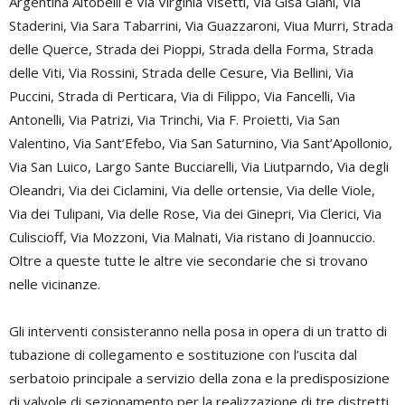
Argentina Altobelli e Via Virginia Visetti, Via Gisa Giani, Via
Staderini, Via Sara Tabarrini, Via Guazzaroni, Viua Murri, Strada
delle Querce, Strada dei Pioppi, Strada della Forma, Strada
delle Viti, Via Rossini, Strada delle Cesure, Via Bellini, Via
Puccini, Strada di Perticara, Via di Filippo, Via Fancelli, Via
Antonelli, Via Patrizi, Via Trinchi, Via F. Proietti, Via San
Valentino, Via Sant’Efebo, Via San Saturnino, Via Sant’Apollonio,
Via San Luico, Largo Sante Bucciarelli, Via Liutparndo, Via degli
Oleandri, Via dei Ciclamini, Via delle ortensie, Via delle Viole,
Via dei Tulipani, Via delle Rose, Via dei Ginepri, Via Clerici, Via
Culiscioff, Via Mozzoni, Via Malnati, Via ristano di Joannuccio.
Oltre a queste tutte le altre vie secondarie che si trovano
nelle vicinanze.
Gli interventi consisteranno nella posa in opera di un tratto di
tubazione di collegamento e sostituzione con l’uscita dal
serbatoio principale a servizio della zona e la predisposizione
di valvole di sezionamento per la realizzazione di tre distretti