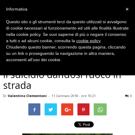
×
Informativa
Questo sito o gli strumenti terzi da questo utilizzati si avvalgono
di cookie necessari al funzionamento ed utili alle finalità illustrate
nella cookie policy. Se vuoi saperne di più o negare il consenso
a tutti o ad alcuni cookie, consulta la
cookie policy
.
Chiudendo questo banner, scorrendo questa pagina, cliccando
Cronaca
su un link o proseguendo la navigazione in altra maniera,
Terni, ragazzo ternano tenta
acconsenti all’uso dei cookie.
il suicidio dandosi fuoco in
strada
Di
Valentino Clementoni
-
11 Gennaio 2018 - ore 10:21
0