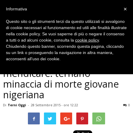
×
Informativa
Questo sito o gli strumenti terzi da questo utilizzati si avvalgono
di cookie necessari al funzionamento ed utili alle finalità illustrate
nella cookie policy. Se vuoi saperne di più o negare il consenso
a tutti o ad alcuni cookie, consulta la
cookie policy
.
Chiudendo questo banner, scorrendo questa pagina, cliccando
Cronaca
su un link o proseguendo la navigazione in altra maniera,
Terni, si litigano il posto per
acconsenti all’uso dei cookie.
mendicare: ternano
minaccia di morte giovane
nigeriana
Di
Terni Oggi
-
28 Settembre 2015 - ore 12:22
0