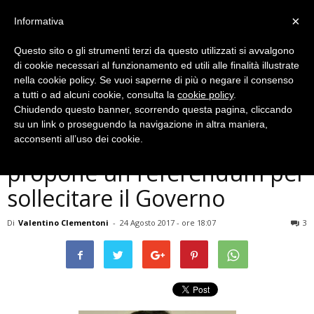
×
Informativa
Questo sito o gli strumenti terzi da questo utilizzati si avvalgono
di cookie necessari al funzionamento ed utili alle finalità illustrate
nella cookie policy. Se vuoi saperne di più o negare il consenso
a tutti o ad alcuni cookie, consulta la
cookie policy
.
Chiudendo questo banner, scorrendo questa pagina, cliccando
Politica
su un link o proseguendo la navigazione in altra maniera,
Terni, sicurezza in città: M5S
acconsenti all’uso dei cookie.
propone un referendum per
sollecitare il Governo
Di
Valentino Clementoni
-
24 Agosto 2017 - ore 18:07
3