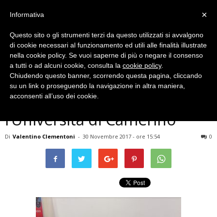
×
Informativa
Questo sito o gli strumenti terzi da questo utilizzati si avvalgono
di cookie necessari al funzionamento ed utili alle finalità illustrate
nella cookie policy. Se vuoi saperne di più o negare il consenso
a tutti o ad alcuni cookie, consulta la
cookie policy
.
Chiudendo questo banner, scorrendo questa pagina, cliccando
Cronaca
su un link o proseguendo la navigazione in altra maniera,
Terni, superconti sostiene
acconsenti all’uso dei cookie.
l’Università di Camerino
Di
Valentino Clementoni
-
30 Novembre 2017 - ore 15:54
0