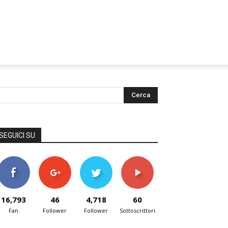
SEGUICI SU
16,793
46
4,718
60
Fan
Follower
Follower
Sottoscrittori