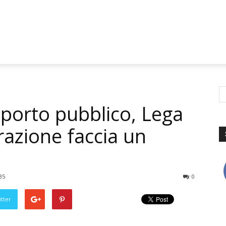
asporto pubblico, Lega
razione faccia un
35
0
tter