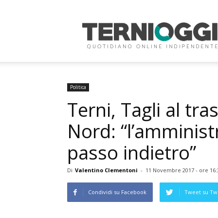
Terni
Oggi
Politica
Terni, Tagli al tr
Nord: “l’amminist
passo indietro”
Di
Valentino Clementoni
-
11 Novembre 2017 - ore 16:
Condividi su Facebook
Tweet su Twi