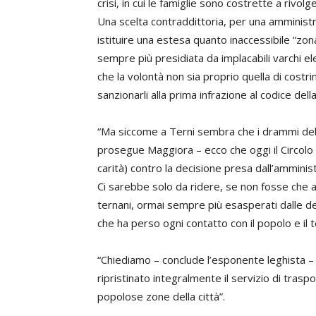
crisi, in cui le famiglie sono costrette a riv
Una scelta contraddittoria, per una amminist
istituire una estesa quanto inaccessibile “zona
sempre più presidiata da implacabili varchi el
che la volontà non sia proprio quella di costri
sanzionarli alla prima infrazione al codice dell
“Ma siccome a Terni sembra che i drammi deb
prosegue Maggiora – ecco che oggi il Circolo T
carità) contro la decisione presa dall’amminis
Ci sarebbe solo da ridere, se non fosse che a
ternani, ormai sempre più esasperati dalle de
che ha perso ogni contatto con il popolo e il te
“Chiediamo – conclude l’esponente leghista –
ripristinato integralmente il servizio di trasp
popolose zone della città”.