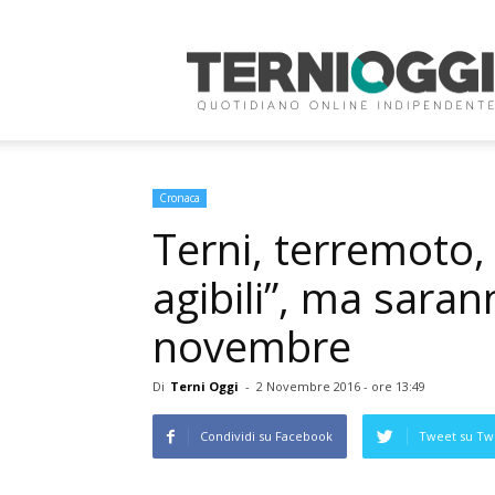
Terni
Oggi
Cronaca
Terni, terremoto,
agibili”, ma saran
novembre
Di
Terni Oggi
-
2 Novembre 2016 - ore 13:49
Condividi su Facebook
Tweet su Twi