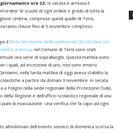
giornamento ore 23:
In serata è arrivata il
trordine: le scuole di ogni ordine e grado di tutta la
gione Umbria, comprese quindi quelle di Terni,
steranno chiuse fino al 5 novembre compreso.
po il
forte terremoto della mattina del 30 ottobre con
icentro a Norcia
, nel Comune di Terni sono stati
fettuati una serie di sopralluoghi. Questa mattina sono
ci per i quali, ad eccezione di uno, non sono emersi
irolamo, nella tarda mattina di oggi aveva stabilito la
à scolastiche a partire da domani 3 novembre. In serata
ta a Foligno nella sede regionale della Protezione Civile,
to della Regione e dell’ufficio scolastico regionale di una
 piani di evacuazione. Una verifica che fa capo ad ogni
to all’indomani dell’evento sismico di domenica scorsa la