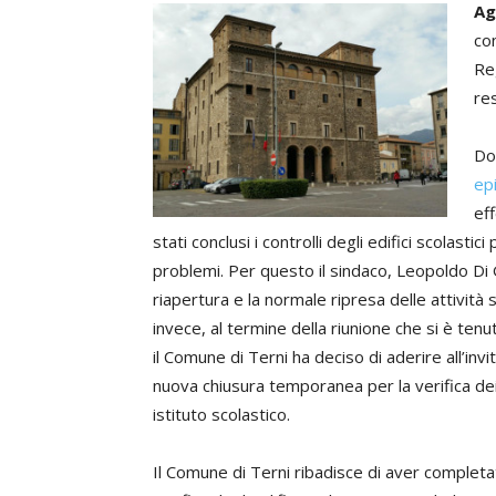
Ag
con
Re
re
Do
ep
ef
stati conclusi i controlli degli edifici scolasti
problemi. Per questo il sindaco, Leopoldo Di G
riapertura e la normale ripresa delle attivit
invece, al termine della riunione che si è tenu
il Comune di Terni ha deciso di aderire all’invi
nuova chiusura temporanea per la verifica dei
istituto scolastico.
Il Comune di Terni ribadisce di aver completa