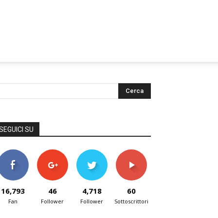
SEGUICI SU
16,793
46
4,718
60
Fan
Follower
Follower
Sottoscrittori