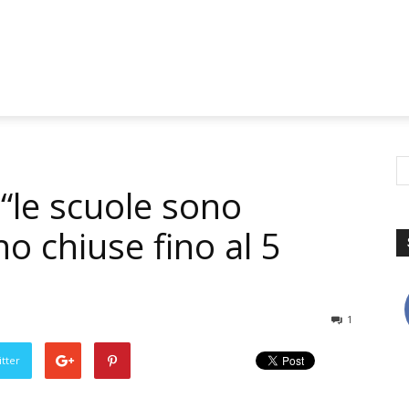
 “le scuole sono
no chiuse fino al 5
1
tter