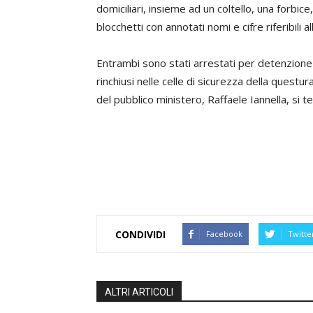
domiciliari, insieme ad un coltello, una forbic
blocchetti con annotati nomi e cifre riferibili a
Entrambi sono stati arrestati per detenzione 
rinchiusi nelle celle di sicurezza della questur
del pubblico ministero, Raffaele Iannella, si 
CONDIVIDI
Facebook
Twitte
ALTRI ARTICOLI