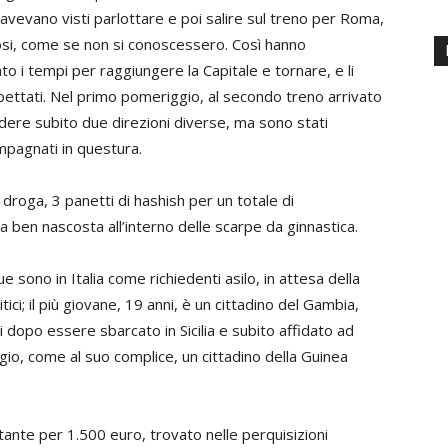
li avevano visti parlottare e poi salire sul treno per Roma,
si, come se non si conoscessero. Così hanno
to i tempi per raggiungere la Capitale e tornare, e li
ettati. Nel primo pomeriggio, al secondo treno arrivato
dere subito due direzioni diverse, ma sono stati
mpagnati in questura.
la droga, 3 panetti di hashish per un totale di
ra ben nascosta all’interno delle scarpe da ginnastica.
e sono in Italia come richiedenti asilo, in attesa della
tici; il più giovane, 19 anni, è un cittadino del Gambia,
i dopo essere sbarcato in Sicilia e subito affidato ad
ggio, come al suo complice, un cittadino della Guinea
tante per 1.500 euro, trovato nelle perquisizioni