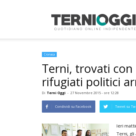
Terni
Oggi
Cronaca
Terni, trovati con 
rifugiati politici 
Di
Terni Oggi
-
27 Novembre 2015 - ore 12:28
Condividi su Facebook
Tweet su Twi
Ieri matti
Terni, gl