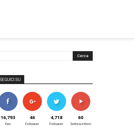
SEGUICI SU
16,793
46
4,718
60
Fan
Follower
Follower
Sottoscrittori