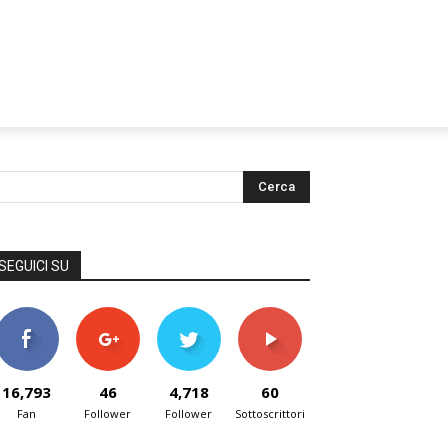
SEGUICI SU
16,793
46
4,718
60
Fan
Follower
Follower
Sottoscrittori