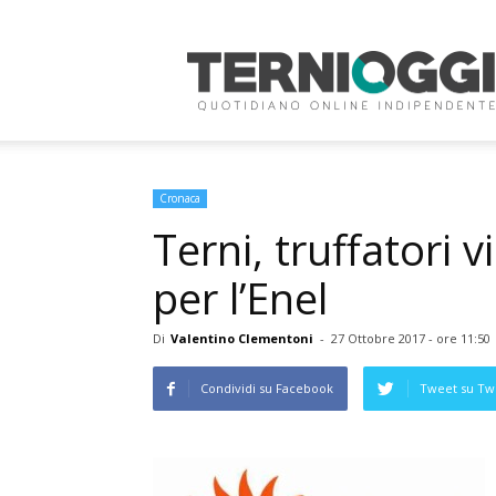
Terni
Oggi
Cronaca
Terni, truffatori 
per l’Enel
Di
Valentino Clementoni
-
27 Ottobre 2017 - ore 11:50
Condividi su Facebook
Tweet su Twi